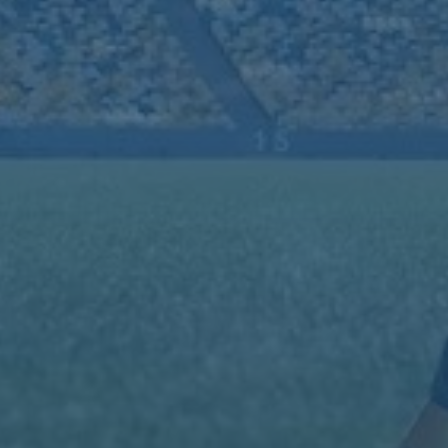
技术安全往往不被普通玩家注意，但它却是支撑
WAF防火墙等综合措施，借助风控算法识别异
时锁定，以此保护账户资金安全。与此平台需要
如果频繁遇到页面加载极慢、链接跳转异常、需
心理层面的安全，同样是“安全全站”这一命题
冷静期等功能，帮助用户控制投入。比如，在某
险提示。这样做的初衷，并不是要阻止玩家参与
关工具，反而不断推送高额串关、鼓励加码翻本
可以看一个简化的案例来说明安全全站与非安全
大投注额并一次性充入较大资金。但当他在一场关
站内规则”为理由冻结账户，只愿意退回部分本
与合规的世界杯滚球全站中，用户B同样经历了