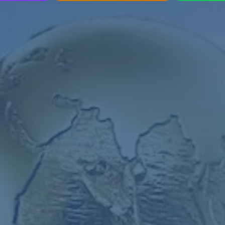
型之一：比分未定、赔率波动快、即时盘口灵活，看似机会多，
式人为放大玩家亏损，例如在进球前后故意“维护”、结算标准不
会在赛前就公布清晰的结算规则，对暂时性技术故障有完整的追
才是滚球环境是否安全可靠的关键指标。
到账”就是好站，实际上更重要的是资金来源去向清晰可控。一
却能有效降低盗刷、洗钱等风险。安全全站通常支持主流支付渠
续费”等不合理条款。遇到提现需要额外交保障金、让用户继续投
道而驰。