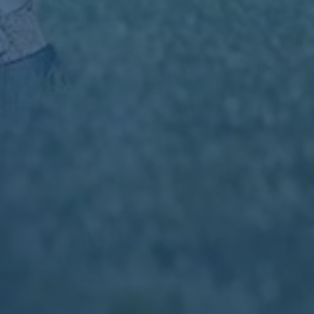
制度与技术为用户的合法权益兜底。
整体专业度，比如赛事数据是否完整及时、盘口
必中内参推荐”，都是需要警惕的信号。真正的
无风险”等字眼吸引短线流量。玩家在做出选择
的风险。
机构通过牌照制度与黑名单共享机制，对不合规
与自律水平，减少被虚假宣传和极端心态左右的