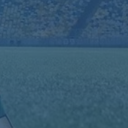
全站HTTPS加密 防篡改日志 多机房容灾
国家地区重复登录，会自动触发二次验证甚至临
流量暴增导致宕机或数据泄露。用户在使用时，
钓鱼风险。
化责任博彩理念，通过设置单日限额、自我排除、
，一旦达到阈值，系统将禁止继续下注并弹出风
为“情绪化孤注一掷”。当一个平台不但不提供相
注都能顺利结算和提现，于是逐渐放松警惕，加
核”为由延迟提款，随后又以“涉嫌套利”“违反
，最终维权困难。与之相对，在一家更注重安全
等级标记，并未随意冻结资金，而是直接按规则