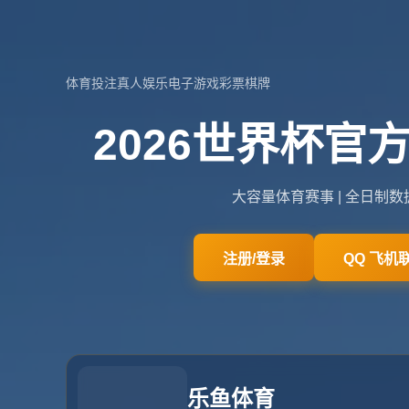
网站首页
关于我们
产品服
首页
>
新闻中心
世界杯滚球安全全站深度解析
每一次世界杯到来，除了赛场上的激烈对抗，场
能增加乐趣，但在这股浪潮中如何找到真正重视
开，从平台甄别、资金风控到心理与合规意识，
首先要明确一点，所谓世界杯滚球安全全站，不