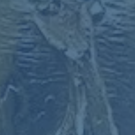
皇马 公平判罚与豪门声誉