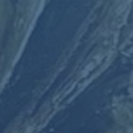
案例分析 争议判罚与豪门困境
在过往的许多赛季中，不止是皇马，任何一支欧陆豪门 都
经历过类似的舆论风波 例如某些关键欧冠淘汰赛中，当豪
门在最后时刻获得点球、对手被红牌罚下，哪怕裁判事后被
证实并无明显错判，外界仍然会习惯性用阴谋论来解读 这
正是“主裁损害皇马声誉”这类观点的现实基础 豪门越强，争
议越被放大，裁判的每一次吹罚都可能被解读为“站队资本”
“偏袒传统巨头”
想象这样一个场景 皇马在一场关键联赛中占据明显优势，
控球率和射门次数远超对手，却迟迟无法破门 比赛的平衡
被一次争议点球打破 慢镜头显示，禁区内接触动作存在 但
是否达到点球标准，各方意见分歧 赛后，数据统计显示 皇
马本就拥有足够机会赢球 那颗点球并非决定性 但舆论却把
所有聚光灯都打在了那次判罚上 球迷讨论从“皇马如何压制
对手”变成了“裁判为何判给皇马点球” 这就是所谓的“声誉损
害” 胜利不再纯粹，豪门的形象被包装成“永远站在风口浪尖
的既得利益者”