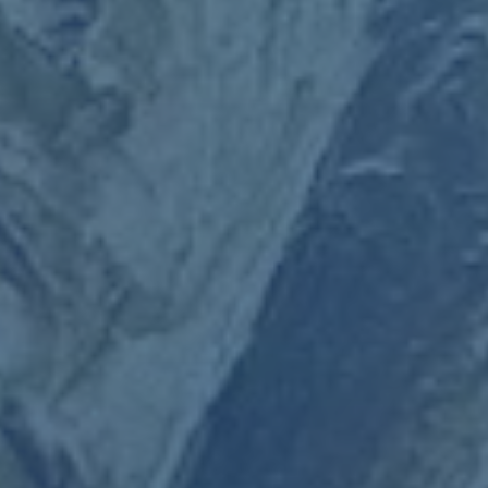
力、球星在关键时刻的爆发、整体稳定性，构成了皇马赢球
的真正底气 第二层，是对裁判系统的一种“警告” 当裁判频频
在敏感场合做出引争议的判罚，即便出发点只是坚守规则，
也可能被误读为“主动偏袒豪门” 这不仅会让对手感到不公，
更会让皇马这样的球队陷入“赢了也不被认可”的尴尬局面
从竞技精神的角度看，一支真正伟大的球队，更希望人们记
住的是自己的进攻配合、防守韧性以及球星的决定性发挥
而不是一连串被剪辑成慢镜头的判罚争议 当记者说出这句
话时，其实也是在为皇马“澄清” 皇马的胜利应该建立在实力
之上，而非外部因素