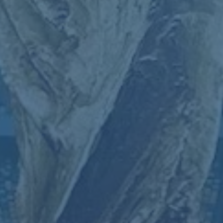
球队。多特蒙德与那不勒斯在名气、市值甚至阵容天赋上都
处于上风，但最终并没有在结果和场面上形成压倒性优势，
甚至在关键时间段被对方主导了比赛进程。反观博德闪耀与
本菲卡，他们的共同点非常清晰 对自身定位有清醒认知 战
术思路统一且训练痕迹明显 在逆风与顺风中都展现出足够
冷静与耐心
在现代足球竞争不断加剧的语境下，豪门与非豪门的界限正