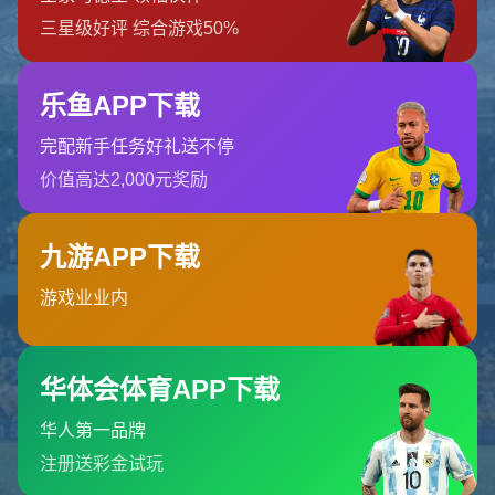
在开幕式后的首场比赛中，来自A省的“闪电队”与B省的“玫
瑰队”展开了激烈角逐。比赛一开始，双方就展现出了极高
的竞技水平，攻防转换令人目不暇接。最终，凭借一次精妙
的团队配合，闪电队以3:2险胜对手。这样的比赛节奏和球
员们的拼搏精神，让现场观众直呼过瘾。
女子五人制足球
的
魅力在于其快节奏和高强度，而这些年轻球员用实际行动诠
释了这一点。
此外，赛事还吸引了众多足球爱好者的目光。不少观众表
示，女子球员在赛场上的表现丝毫不逊色于男子球员，她们
的顽强与技术令人印象深刻。
这种竞技精神正是女子足球发
展的核心动力
。
赛事背后的故事与挑战
除了赛场上的精彩表现，
2025全国女子五人制足球锦标赛
的成功举办离不开幕后团队的辛勤付出。从场地布置到赛事
直播，每一个环节都经过精心筹备。然而，女子足球在国内
仍面临诸多挑战，例如训练资源不足、关注度较低等。以本
次锦标赛为例，尽管参赛队伍数量有所增加，但部分队伍由
于资金问题，训练条件有限，影响了整体实力。