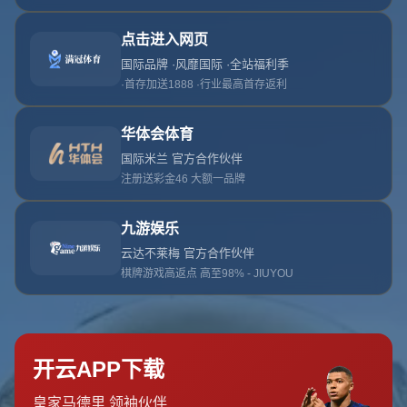
引言：一场失利背后的希望之光