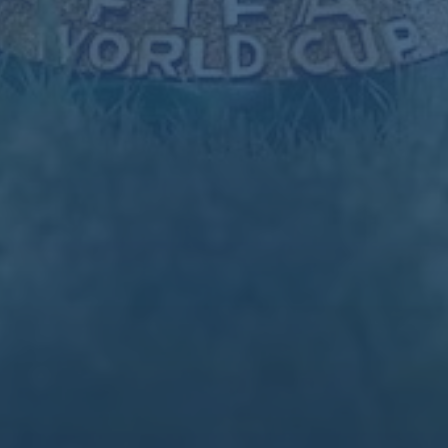
未来展望：脚踏实地迈向进步
伊万的乐观并非空洞的口号，而是基于对中国足球现状的深
刻理解。他在采访中提到，队伍需要在训练中强化基本功，
同时通过更多高水平比赛提升球员的心理素质和实战能力。
中国足球的未来
，离不开每一位球员的努力，也需要教练团
队的科学指导。球迷们虽然对失利感到失望，但也应给予队
伍更多耐心和支持。毕竟，
中国队
的每一次失利，都是通往
成功路上的一块铺路石。