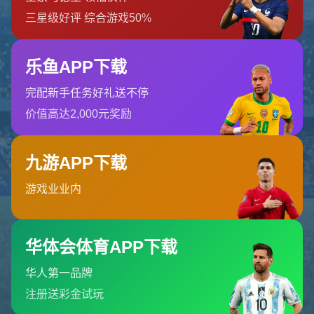
的双重盛宴
。此外，赛事期间还将举办一系列文化活动，如
球迷派对和足球主题展览，让每一位参与者都能沉浸在足球
的狂热氛围中。
华盛顿特区足球文化的升温
虽然华盛顿特区并非传统意义explosive growth in recent
years. 随着
2025年国际足联俱乐部世界杯
的临近，这座城
市的足球氛围正在迅速升温。以往，足球在美国的影响力更
多集中在职业足球大联盟（MLS）上，但随着国际足联的这
一顶级赛事落户华盛顿特区，当地居民对足球的热情被进一
步点燃。
以DC United为例，这支MLS队伍的主场Audi Field将成为
部分比赛的举办地。近年来，DC United在社区推广足球运
动方面做了大量工作，吸引了越来越多的年轻球迷。
赛事的
到来无疑将进一步推动足球在当地的普及
，尤其是对青少年
球员的培养和足球基础设施的完善。
经济与文化的双重推动
举办
2025年国际足联俱乐部世界杯
不仅是一场体育盛事，