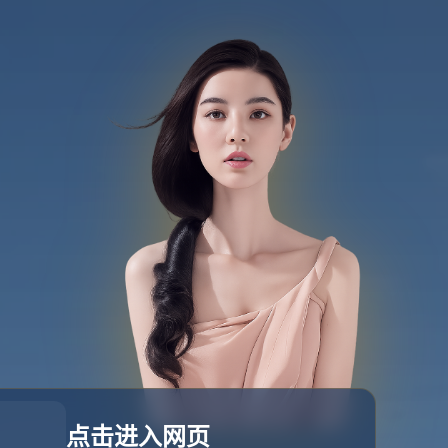
冠军，欧冠王者有哪些？）
冠军，而其中，欧冠冠军往往是夺冠热门。作为
届世俱杯冠军
，特别是那些同时拥有
欧冠
背景的