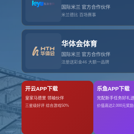
自2000年世俱杯改制以来，欧洲俱乐部凭借强
过70%，而这些冠军几乎都来自
欧冠
的得主。原
时占据明显优势。
例如，
皇家马德里
作为欧冠历史最成功的球队之一
历史上夺冠次数最多的俱乐部。皇马的成功离不
经典案例：巴塞罗那的世俱杯传奇
提到
历届世俱杯冠军
，不得不提
巴塞罗那
。作为
败南美冠军拉普拉塔大学生队，梅西在加时赛的
应能力和竞技状态。
巴萨的成功并非偶然。他们的
tiki-taka
战术风格
世俱杯只是他们将这种统治力扩展到全球舞台的
南美劲旅的挑战与欧冠冠军的对决
尽管欧冠冠军在世俱杯中占据主导，但南美洲的
科林蒂安
就在决赛中以1-0击败了欧冠冠军
切尔
并非无敌。
不过，这样的案例毕竟是少数。欧冠冠军在整体
技战术革新上的持续领先，这种差距似乎还在进