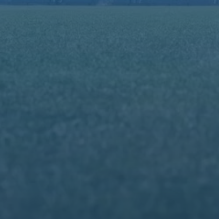
世俱杯的意义：欧冠与国际足球的桥梁
世俱杯不仅是俱乐部间的较量，更是不同足球文
个挑战欧洲霸主、展现本土足球魅力的平台。无
了无数精彩篇章。
通过回顾这些辉煌时刻，我们不难发现，欧冠冠
进一步改革和更多球队的参与，相信这一赛事将