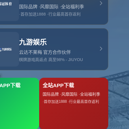
2023年，欧洲球队在世俱杯中夺冠次数占比超
的战术体系，这让他们在面对其他大洲的俱乐部
6年、2017年和2018年四次捧杯，成为世俱杯
洲足球霸主地位的再次确认。
俱杯，尤其是在2009年，他们在决赛中以2-1击
的技术优势，也凸显了欧冠冠军在世俱杯中的适
战术体系正是他们在欧冠中屡屡夺冠的法宝，而
多次给欧洲豪门制造麻烦。2012年，巴西的
看到，
国际足球
的竞争并非一边倒，欧冠冠军也
障。近年来，随着欧洲足球在青训、商业运营和