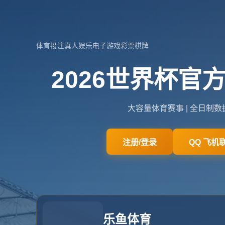
网站首页
关于我们
产品服
首页
>
新闻中心
足协公布中国vs巴林赛事
足协公布中国vs巴林赛事通知：6月10日19:00
引言：万众瞩目的对决即将上演
随着2026年世界杯预选赛的临近，每一场国
这场比赛不仅是双方实力的较量，更是中国队在