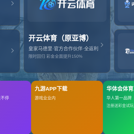
赛定于
6月10日晚上7点
正式开球。虽然具体比赛地点尚未公布
为世界杯预选赛的一部分，时间安排在工作日晚上，也充分考虑
告。
较为适宜，尤其对球员体能消耗有一定帮助。届时，双方球员将
受关注。虽然球队在过去几场比赛中展现出一定的进步，但面对
对中国队的进攻组织能力提出了较高要求。
手，战绩上互有胜负。例如，在2019年的一次友谊赛中，中国
赛从来不是一场轻松的对决，每一分都需全力争取。
注：
乐部赛事中的良好表现？尤其是前锋线上的关键球员，他们的发
是否会采取更为灵活的阵型？球迷们期待看到更有针对性的战术
们在压力下的表现将成为决定胜负的关键因素。