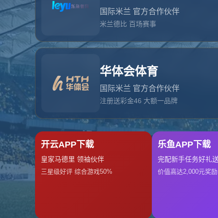
官方用球的设计理念：文化与科技的融合
2025世俱杯官方用球的设计灵感来源于东道
底蕴与现代气息。球面设计不仅美观，更注重实
充满期待。
此外，用球还融入了环保理念，部分材料采用可
否也对这款用球的设计感到好奇呢？
技术革新：提升比赛体验的关键
在技术层面，2025世俱杯官方用球堪称“黑科
艺，能够在不同天气条件下保持良好的抓握力，
更令人兴奋的是，这款用球内置了智能芯片技术
公平性，也让球迷通过转播画面了解到更多比赛
案例分析：从历史用球看新球的突破
回顾过去几届世俱杯的官方用球，我们不难发现，
球则在耐用性上更进一步。而今年的
2025世
让比赛观赏性达到了新高度。
以某知名球员的反馈为例，他在试用新球后表示
能背书，也让球迷对即将到来的赛事充满期待。