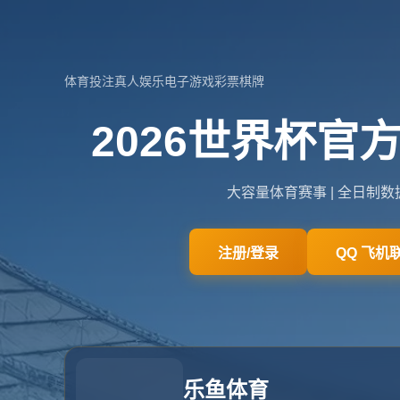
网站首页
关于我们
产品服
首页
>
新闻中心
2025世俱杯官方用球公布
引言：揭秘2025世俱杯的“核心”装备
足球迷们翘首以盼的2025世俱杯即将来临，
品牌形象，更融入了先进科技与独特设计，旨在
了解这一足球盛宴的“核心”装备！