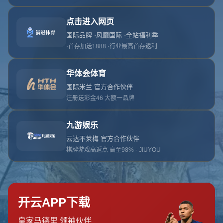
分档规则揭秘：实力与荣誉并重
世俱杯作为国际足坛的顶级赛事，其分档规则向来备受关
注。据悉，本次分档综合考虑了各支球队的洲际赛事成绩、
历史荣誉以及当前实力排名。这种机制旨在确保比赛的公平
性与观赏性，同时也让强队之间的对决更加令人期待。例
如，来自欧冠和南美解放者杯的冠军队伍往往被分在较高档
次，而其他洲际冠军则根据积分排名依次落位。这样的分档
方式，不仅体现了赛事的权威性，也为球迷带来了更多悬
念。
奖金机制亮眼：参赛即有5000万，夺冠直取13亿
世俱杯的奖金设置无疑是吸引各支顶级俱乐部参赛的重要因
素之一。据官方透露，每支参赛队伍仅凭参赛资格就能获得
5000万
的保底奖金，而最终捧杯的冠军队伍将直接拿走
1.3
亿
的巨额奖励。这一数字不仅创下了世俱杯历史新高，也让
各队对冠军宝座的争夺变得更加激烈。相比之下，其他赛事
的奖金往往难以企及这一水平，这也进一步凸显了世俱杯在
全球足坛的独特地位。
两队已锁定分组位置：强强对话提前预热