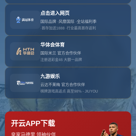
海信品质之家不仅仅是一个展示智能家居的空间，更是一个
让用户感受科技温度的平台。借助AI技术，海信打造了从电
视、冰箱到空调的全场景智能互联体验。特别是在世俱杯期
间，海信以“最家阵容”为主题，将赛事的激情与家庭生活的
温馨无缝衔接。
例如，通过海信智能电视，用户可以享受到
4K超高清画质
和
实时赛事数据分析
，仿佛置身球场前排。而AI语音助手则
能根据用户习惯，智能推荐赛事内容，甚至联动家中其他设
备，调节灯光、温度，营造最佳观赛氛围。这种
智慧生活
的
呈现，正是海信对“感知热爱”理念的深刻诠释。