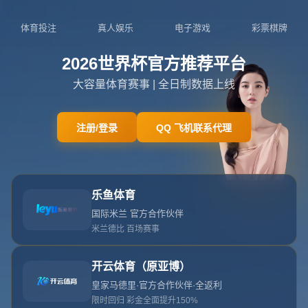
首页
>
新闻中心
网
站
国际足联宣布世俱杯从2025年起扩大到32队，类似世界杯
公
模式（国际足联决定：2025年起世俱杯扩军至32队，效仿
世界杯赛制）
首
司
产
页
国际足联宣布世俱杯从2025年起扩大到32队类似世界杯模
介
品
新
式
绍
服
闻
引言：世俱杯迎来历史性变革
联
足球迷们，准备好迎接一项激动人心的变革了吗？国际足联
务
中
系
（FIFA）近日宣布，从2025年开始，世俱杯将正式扩军至
32支球队，比赛模式也将向世界杯看齐。这一消息无疑为全
心
我
球俱乐部足球赛事注入了新的活力，让更多球队有机会在国
际舞台上展现风采。无论是球迷还是俱乐部，这都将是一场
们
不容错过的盛宴！本文将带你深入了解这一变革的背景、意
义以及可能带来的影响。