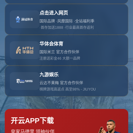
球崛起的起点。
沙特高层
意识到，足球不仅是一项运动，更
是提升国家软实力和国际影响力的重要工具。为此，他们投
入巨资发展
沙特联
，吸引了包括C罗、内马尔等
国际足球
巨
星加盟。这种大手笔的操作不仅提升了联赛的竞技水平，也
让沙特足球在全球范围内赢得了更多关注。
此外，沙特高层还通过申办国际赛事、建设现代化球场等举
措，为足球发展奠定了坚实基础。例如，2023年沙特成功
申办亚足联亚洲杯，这无疑是
沙特联
迈向国际化的重要一
步。在
虎扑社区
的沙特联专区中，许多球迷对此表示，沙特
的雄心正在逐步变为现实。
国际足球巨星的加盟：沙特联的新名片
提到沙特联，绕不开的话题就是顶级球星的加盟。C罗在
2023年初加盟利雅得胜利，不仅刷新了联赛的关注度，也
带动了更多
国际足球
明星选择沙特作为职业生涯的新舞台。
C罗的到来
让沙特联的比赛直播收视率飙升，甚至在
虎扑社
区
的讨论区中，关于他的每一个进球都能引发热议。
以C罗为案例，他的加盟不仅提升了利雅得胜利的竞技实
力，还对年轻球员起到了榜样作用。沙特本土球员在与世界